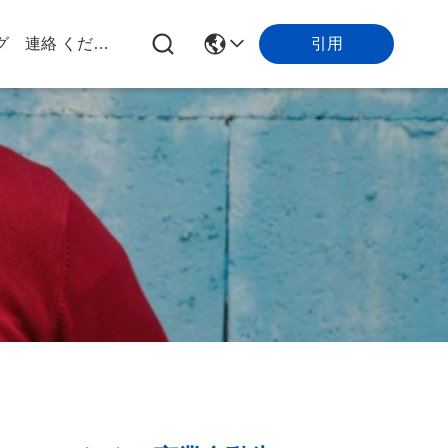
引用
グ
連絡 ください