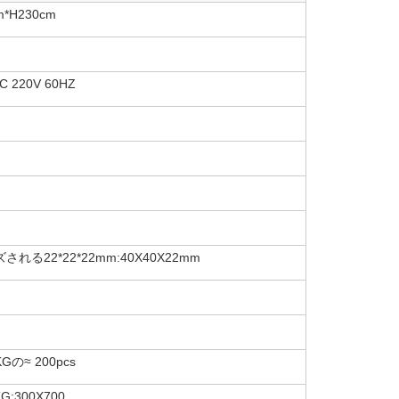
m*H230cm
C 220V 60HZ
れる22*22*22mm:40X40X22mm
KGの≈ 200pcs
KG:300X700