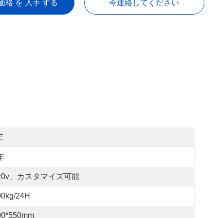
価格 を 入手 する
今連絡してください
E
年
20v、カスタマイズ可能
00kg/24H
00*550mm