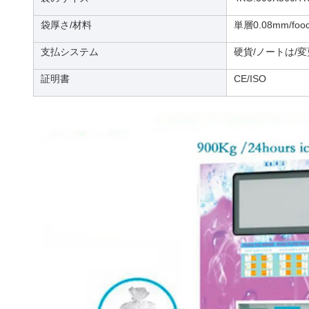
袋厚さ/材料
単層0.08mm/fo
支払システム
硬貨/ノートは/
証明書
CE/ISO