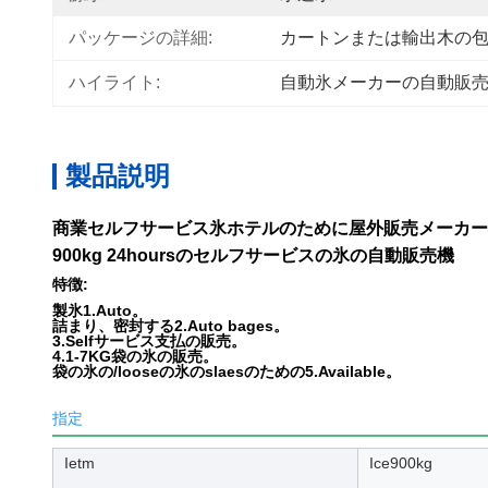
パッケージの詳細:
カートンまたは輸出木の
ハイライト:
自動氷メーカーの自動販
製品説明
商業セルフサービス氷ホテルのために屋外販売メーカー機械の
900kg 24hoursのセルフサービスの氷の自動販売機
特徴:
製氷1.Auto。
詰まり、密封する2.Auto bages。
3.Selfサービス支払の販売。
4.1-7KG袋の氷の販売。
袋の氷の/looseの氷のslaesのための5.Available。
指定
Ietm
Ice900kg