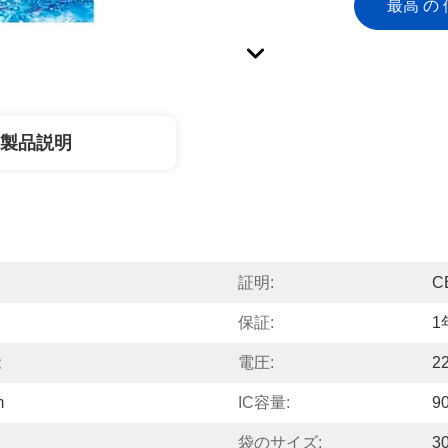
最高 の 
製品説明
証明:
C
保証:
1
能
電圧:
2
m
IC容量:
9
袋のサイズ:
3