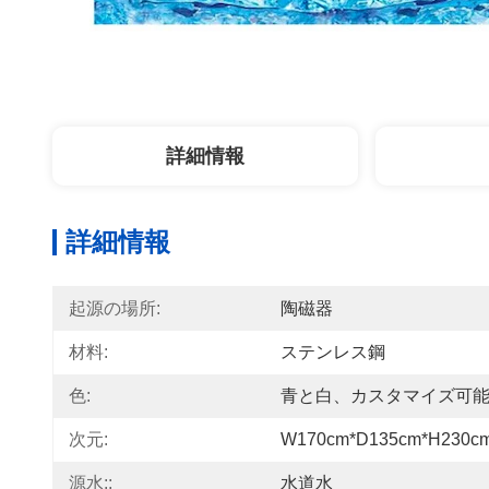
詳細情報
詳細情報
起源の場所:
陶磁器
材料:
ステンレス鋼
色:
青と白、カスタマイズ可
次元:
W170cm*D135cm*H230c
源水::
水道水