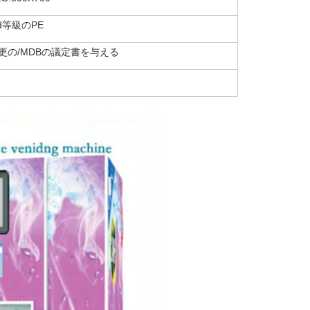
od等級のPE
変更の/MDBの議定書を与える