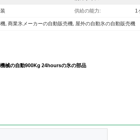
包装
供給の能力:
1
売機
, 
商業氷メーカーの自動販売機
, 
屋外の自動氷の自動販売機
自動900Kg 24hoursの氷の部品