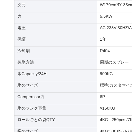
次元
W170cm*D135c
力
5.5KW
電圧
AC 238V 50HZ/A
保証
1年
冷却剤
R404
製氷方法
周期のスプレー
氷Capacity/24H
900KG
氷のサイズ
標準:カスタマイズさ
Comperssor力
6P
氷のランク容量
≈150KG
ロールごとの袋QTY
4KG≈ 250pcs /7
袋のサイズ
4KG:300X560/7