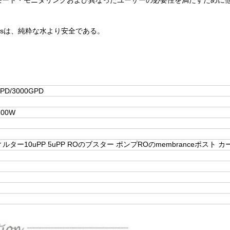
ioinsは、純粋な水より安全である。
GPD/3000GPD
700W
ー10uPP 5uPP ROのブスター ポンプROのmembranceポスト