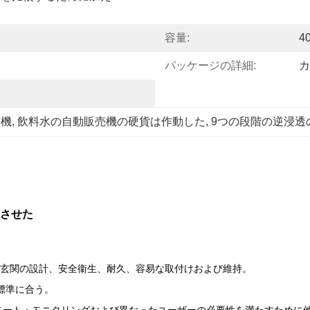
容量:
4
パッケージの詳細:
カ
売機
, 
飲料水の自動販売機の硬貨は作動した
, 
9つの段階の逆浸透
させた
玄関の設計、安全衞生、耐久、容易な取付けおよび維持。
標準に合う。
リモート・モニタリングおよび異なったユーザーの必要性を満たすために