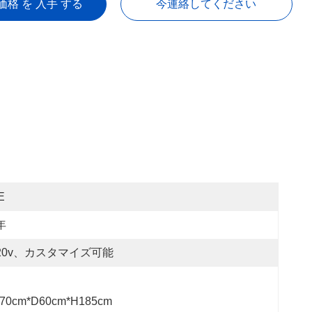
価格 を 入手 する
今連絡してください
E
年
20v、カスタマイズ可能
70cm*D60cm*H185cm