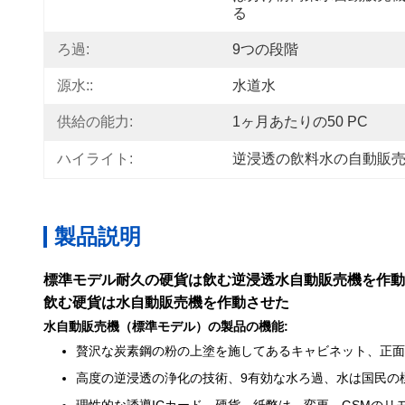
る
ろ過:
9つの段階
源水::
水道水
供給の能力:
1ヶ月あたりの50 PC
ハイライト:
逆浸透の飲料水の自動販
製品説明
標準モデル耐久の硬貨は飲む逆浸透水自動販売機を作動
飲む硬貨は水自動販売機を作動させた
水自動販売機（標準モデル）の製品の機能:
贅沢な炭素鋼の粉の上塗を施してあるキャビネット、正面
高度の逆浸透の浄化の技術、9有効な水ろ過、水は国民の
理性的な誘導ICカード、硬貨、紙幣は、変更、GSMの