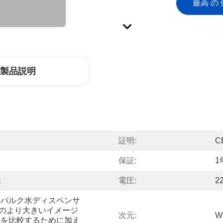
最高 の 
製品説明
証明:
C
保証:
1
能
電圧:
2
、バルク水ディスペンサ
7の眺めのより大きいイメージ
次元:
W
機を比較するために加え