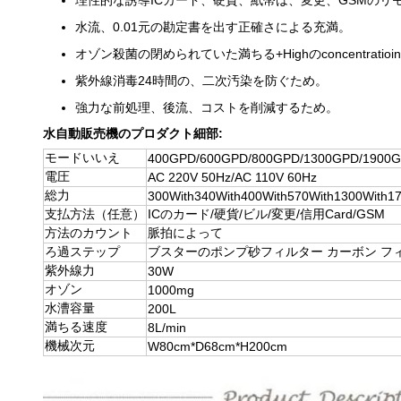
水流、0.01元の勘定書を出す正確さによる充満。
オゾン殺菌の閉められていた満ちる+Highのconcentrat
紫外線消毒24時間の、二次汚染を防ぐため。
強力な前処理、後流、コストを削減するため。
水自動販売機のプロダクト細部:
モードいいえ
400GPD/600GPD/800GPD/1300GPD/1900
電圧
AC 220V 50Hz/AC 110V 60Hz
総力
300With340With400With570With1300With1
支払方法（任意）
ICのカード/硬貨/ビル/変更/信用Card/GSM
方法のカウント
脈拍によって
ろ過ステップ
ブスターのポンプ砂フィルター カーボン フィルタ
紫外線力
30W
オゾン
1000mg
水漕容量
200L
満ちる速度
8L/min
機械次元
W80cm*D68cm*H200cm