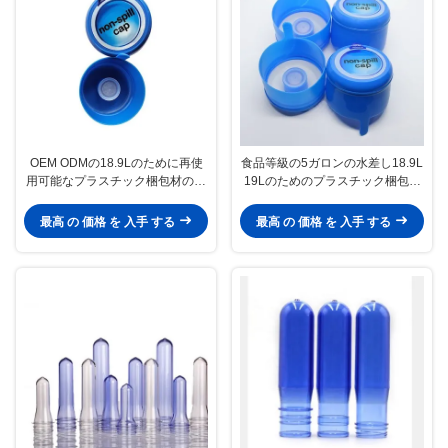
OEM ODMの18.9Lのために再使
食品等級の5ガロンの水差し18.9L
用可能なプラスチック梱包材の帽
19Lのためのプラスチック梱包材
子5ガロンの水差し
の帽子
最高 の 価格 を 入手 する
最高 の 価格 を 入手 する