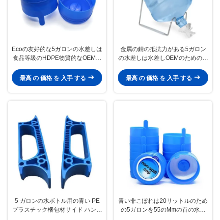
Ecoの友好的な5ガロンの水差しは
金属の錆の抵抗力がある5ガロン
食品等級のHDPE物質的なOEMを
の水差しは水差しOEMのためのス
おおう
リップを非立てる
最高 の 価格 を 入手 する
最高 の 価格 を 入手 する
5 ガロンの水ボトル用の青い PE
青い非こぼれは20リットルのため
プラスチック梱包材サイド ハンド
の5ガロンを55のMmの首の水差
ル
しおおう