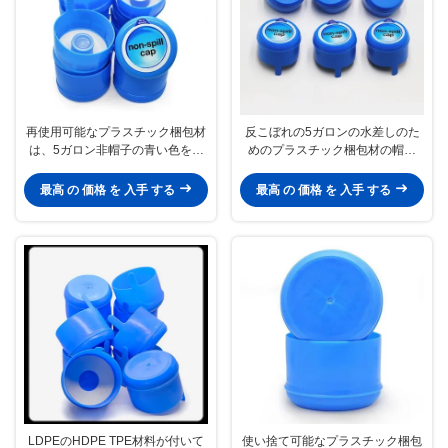
再使用可能なプラスチック梱包材
反こぼれの5ガロンの水差しのた
は、5ガロン非帽子の青い色をこ
めのプラスチック梱包材の帽子
ぼす
55mm
最高 の 価格 を 入手 する
最高 の 価格 を 入手 する
LDPEのHDPE TPE材料が付いて
使い捨て可能なプラスチック梱包