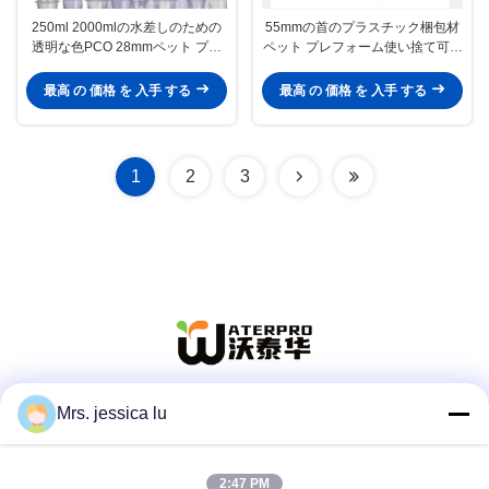
250ml 2000mlの水差しのための
55mmの首のプラスチック梱包材
透明な色PCO 28mmペット プレ
ペット プレフォーム使い捨て可能
フォーム
な水差しのための1ガロン
最高 の 価格 を 入手 する
最高 の 価格 を 入手 する
1
2
3
Mrs. jessica lu
ソーシャル メディア
2:47 PM