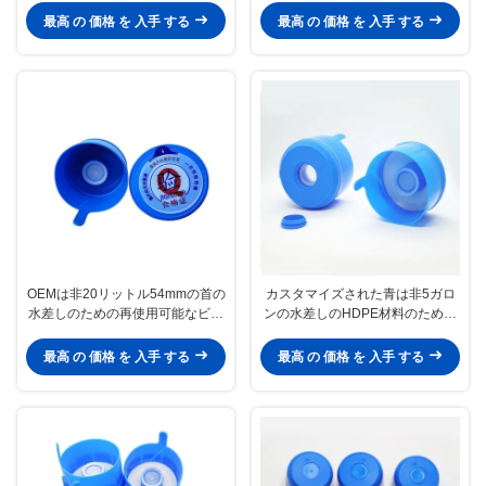
最高 の 価格 を 入手 する
最高 の 価格 を 入手 する
OEMは非20リットル54mmの首の
カスタマイズされた青は非5ガロ
水差しのための再使用可能なビン
ンの水差しのHDPE材料のための
の王冠をこぼす
帽子をこぼす
最高 の 価格 を 入手 する
最高 の 価格 を 入手 する