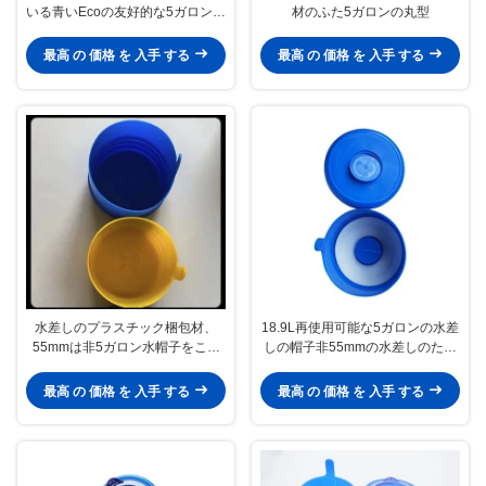
いる青いEcoの友好的な5ガロンの
材のふた5ガロンの丸型
水差しの帽子
最高 の 価格 を 入手 する
最高 の 価格 を 入手 する
水差しのプラスチック梱包材、
18.9L再使用可能な5ガロンの水差
55mmは非5ガロン水帽子をこぼ
しの帽子非55mmの水差しのため
す
にこぼれるため
最高 の 価格 を 入手 する
最高 の 価格 を 入手 する