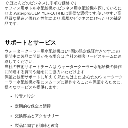
で,ほとんどのビジネスに手頃な価格です.
オフィス用ボトル水配給機か,ビジネス用水配給機を探しているに
せよ,Waterpro/OEM YLR-16T/HLは完璧な選択です.使いやすい高
品質な構造と優れた性能により,職場やビジネスにぴったりの補足
品です.
サポートとサービス
ウォータークーラー用水配給機は1年間の限定保証付きです.この
期間中に製品に問題がある場合は,当社の顧客サービスチームに連
絡してください.
当社の技術サポートチームは,ウォータークーラー水配給機の操作
に関連する質問や懸念にご協力いただけます.
保証と技術サポートに加えて,私たちはまた,あなたのウォーターク
ーラー水配給機が常にスムーズに動作することを保証するために,
様々なサービスを提供します:
設置と設定
定期的な保全と清掃
交換部品とアクセサリー
製品に関する訓練と教育