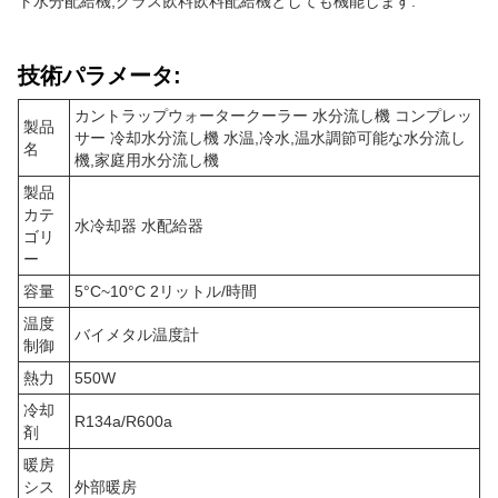
ト水分配給機,グラス飲料飲料配給機としても機能します.
技術パラメータ:
カントラップウォータークーラー 水分流し機 コンプレッ
製品
サー 冷却水分流し機 水温,冷水,温水調節可能な水分流し
名
機,家庭用水分流し機
製品
カテ
水冷却器 水配給器
ゴリ
ー
容量
5°C~10°C 2リットル/時間
温度
バイメタル温度計
制御
熱力
550W
冷却
R134a/R600a
剤
暖房
シス
外部暖房