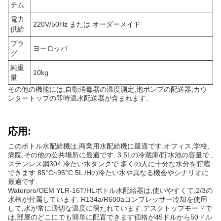
テム
電力
220V/50Hz または オーダーメイド
供給
プラ
ヨーロッパ
グ
純重
10kg
量
その他の機能には,自動消毒器の温度測定,泡ポンプの配送器,カウ
ンタートップの即時温水配送器が含まれます.
応用:
このボトル水配給機は,商業用水配給機に最適です.オフィス,学校,
病院,その他の公共場所に最適です. 3.5Lの冷蔵庫/貯水池の容量で.,
ステンレス鋼304 冷たい水タンクで 多くの人に十分な水分を貯蔵
できます 85°C~95°C 5L /Hの冷たい水や異なる機会やシナリオに
最適です.
Waterpro/OEM YLR-16T/HLボトル水配給器は,使いやすくて,2/3の
水槽が付属しています. R134a/R600aコンプレッサー冷却を使用
して,水が常に適切な温度に保たれています.デスクトップモードで
は,部屋のどこにでも簡単に配置できます価格が45ドルから50ドル