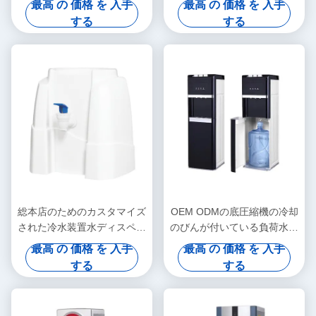
最高 の 価格 を 入手
最高 の 価格 を 入手
温調整,冷水と熱水利用水分
する
する
配給器,ホームのための水分
配給器
総本店のためのカスタマイズ
OEM ODMの底圧縮機の冷却
された冷水装置水ディスペン
のびんが付いている負荷水デ
サー3L 5Lの小型サイズ
ィスペンサーのクーラー
最高 の 価格 を 入手
最高 の 価格 を 入手
する
する