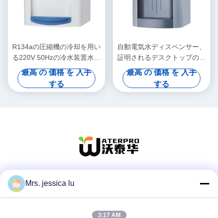
R134aの圧縮機の冷却を用い
自動電気水ディスペンサー、
る220V 50Hzの冷水装置水デ
証明されるデスクトップの冷
ィスペンサー
水装置のセリウム
最高 の 価格 を 入手
最高 の 価格 を 入手
する
する
Mrs. jessica lu
ソーシャル メディア
3:17 AM