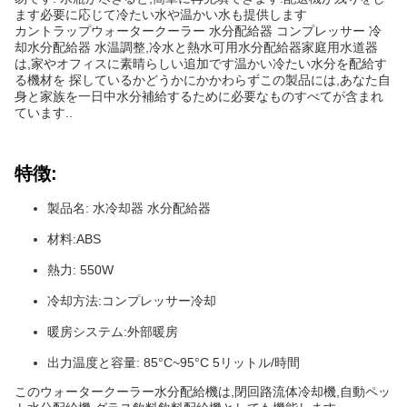
ます必要に応じて冷たい水や温かい水も提供します
カントラップウォータークーラー 水分配給器 コンプレッサー 冷
却水分配給器 水温調整,冷水と熱水可用水分配給器家庭用水道器
は,家やオフィスに素晴らしい追加です温かい冷たい水分を配給す
る機材を 探しているかどうかにかかわらずこの製品には,あなた自
身と家族を一日中水分補給するために必要なものすべてが含まれ
ています..
特徴:
製品名: 水冷却器 水分配給器
材料:ABS
熱力: 550W
冷却方法:コンプレッサー冷却
暖房システム:外部暖房
出力温度と容量: 85°C~95°C 5リットル/時間
このウォータークーラー水分配給機は,閉回路流体冷却機,自動ペッ