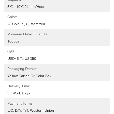
5℃～10℃ 2Liters/Hour
Color:
All Colour , Customized
Minimum Order Quantity:
100pcs
価格:
USD45 To USD50
Packaging Details:
Yellow Carton Or Color Box
Delivery Time:
35 Work Days
Payment Terms:
L/C, D/A, T/T, Western Union