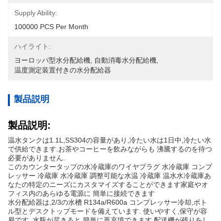
Supply Ability:
100000 PCS Per Month
ハイライト:
ヨーロッパ型水分配給機
, 
自動消毒水分配給機
, 
温度測定装置付きの水分配給器
製品説明
製品説明:
温水タンクは1.1L,SS304の容量があり,冷たい水は1日中,冷たい水
で供給できます.お茶やコーヒーを飲みながらも 沸騰するのを待つ
必要がありません.
このカウンタータップの水冷蔵庫のワイヤプラグ 水冷蔵庫 コンプ
レッサー 冷蔵庫 水冷蔵庫 調整可能な水温 冷蔵庫 温水水冷蔵庫あ
なたの特定のニーズにカスタマイズすることができます家庭やオ
フィス内のあらゆる電源に 簡単に接続できます
水分配給器は,2/3の水槽 R134a/R600a コンプレッサー冷却,ボト
ル型とデスクトップモードを備えています. 使いやすく,保守が容
易です. 水瓶が尽きると,簡単に再充填できます.配送機が残りをし