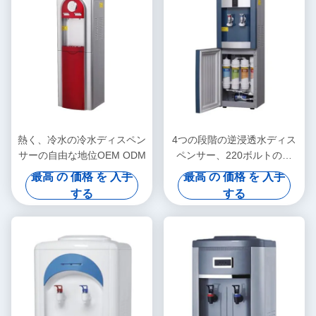
熱く、冷水の冷水ディスペン
4つの段階の逆浸透水ディス
サーの自由な地位OEM ODM
ペンサー、220ボルトの熱
く、冷水のクーラー
最高 の 価格 を 入手
最高 の 価格 を 入手
する
する