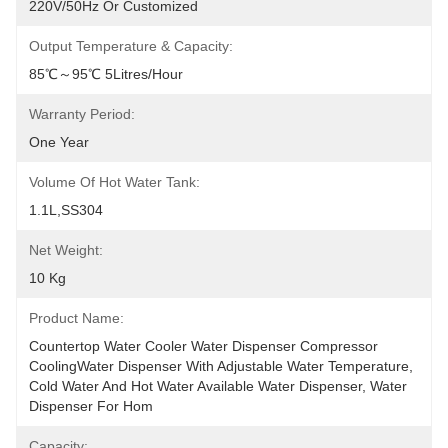
220V/50Hz Or Customized
Output Temperature & Capacity:
85℃～95℃ 5Litres/Hour
Warranty Period:
One Year
Volume Of Hot Water Tank:
1.1L,SS304
Net Weight:
10 Kg
Product Name:
Countertop Water Cooler Water Dispenser Compressor 
CoolingWater Dispenser With Adjustable Water Temperature, 
Cold Water And Hot Water Available Water Dispenser, Water 
Dispenser For Hom
Capacity: