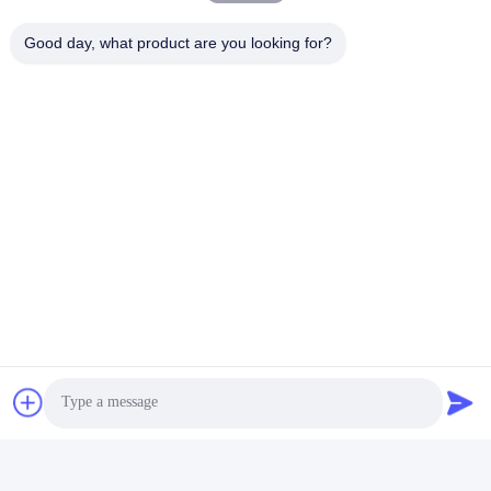
迅速な連絡
Good day, what product are you looking for?
テレ
86-180-3801-1935
メール
waterpro666@outlook.com
住所
、TIANANのサイバー公園造る、ROOM811 TIANJI
CHEGONGMIAO、FUTIANシンセン中国
プライバシーポリシー
|
地図
中国 良質 飲料水の充填機 提供者 著作権 2023-2026 Shenzhen
Waterpro Tech Co., Ltd. . 複製権所有。