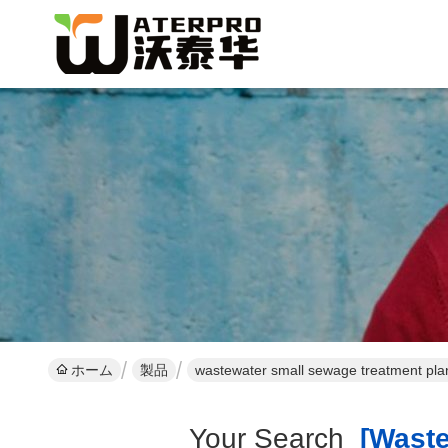
ホーム
製品
wastewater small sewage treatment pla
Your Search
[wastew