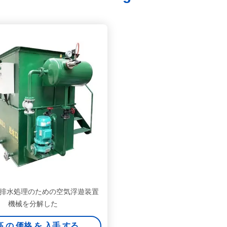
は排水処理のための空気浮遊装置
機械を分解した
 の 価格 を 入手 する