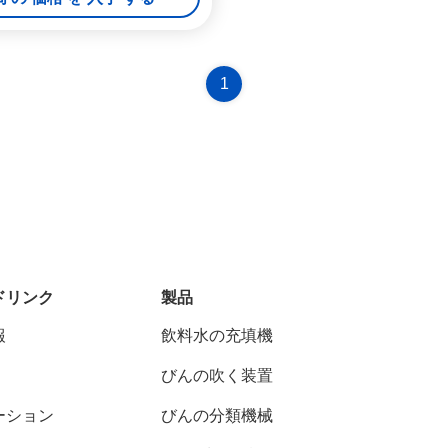
1
ドリンク
製品
報
飲料水の充填機
びんの吹く装置
ーション
びんの分類機械