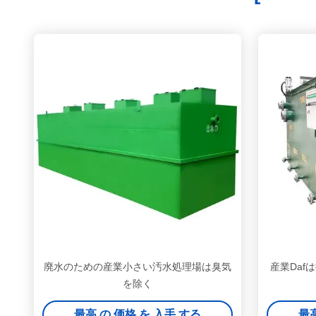
廃水のための産業小さい汚水処理場は臭気
産業Daf
を除く
最高 の 価格 を 入手 する
最高