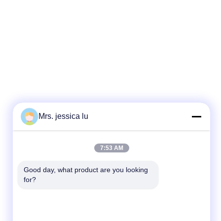
Mrs. jessica lu
迅速な連絡
7:53 AM
テレ
Good day, what product are you looking 
for?
86-180-3801-1935
メール
waterpro666@outlook.com