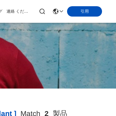
引用
グ
連絡 ください
ant ]
Match
2
製品