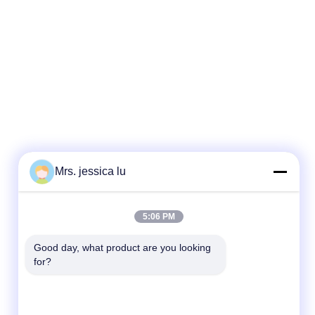
Mrs. jessica lu
迅速な連絡
5:06 PM
テレ
Good day, what product are you looking 
for?
86-180-3801-1935
メール
waterpro666@outlook.com