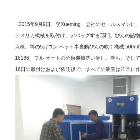
2015年9月9日、李Xueming、会社のセールスマンに、
アメリカ機械を取付け、デバッグする部門。びんの詰物
点検、等の5ガロン ペット半自動びんの吹く機械;500m
18186、フル オートの分類機械洗い流し、満ち、そし
16日の取付けおよび依託後で、すべての装置は正常に