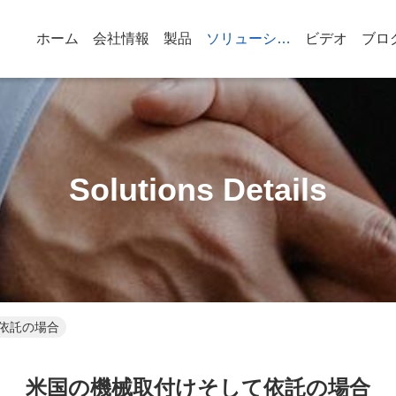
ホーム
会社情報
製品
ソリューション
ビデオ
ブロ
Solutions Details
依託の場合
米国の機械取付けそして依託の場合