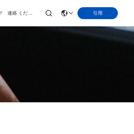
引用
グ
連絡 ください